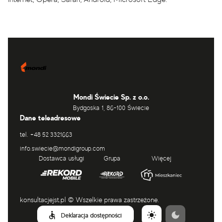
Mondi Świecie Sp. z o.o.
Bydgoska 1, 86-100 Świecie
Dane teleadresowe
tel.
+48 52 3321663
info.swiecie@mondigroup.com
Dostawca usługi
Grupa
Więcej
konsultacjejst.pl © Wszelkie prawa zastrzeżone.
Deklaracja dostępności